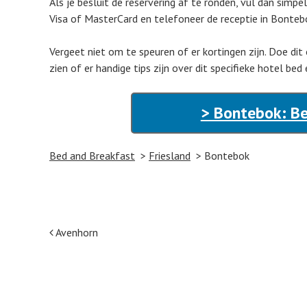
Als je besluit de reservering af te ronden, vul dan simp
Visa of MasterCard en telefoneer de receptie in Bontebo
Vergeet niet om te speuren of er kortingen zijn. Doe dit
zien of er handige tips zijn over dit specifieke hotel bed
> Bontebok: Be
Bed and Breakfast
Friesland
Bontebok
Post navigation
Avenhorn