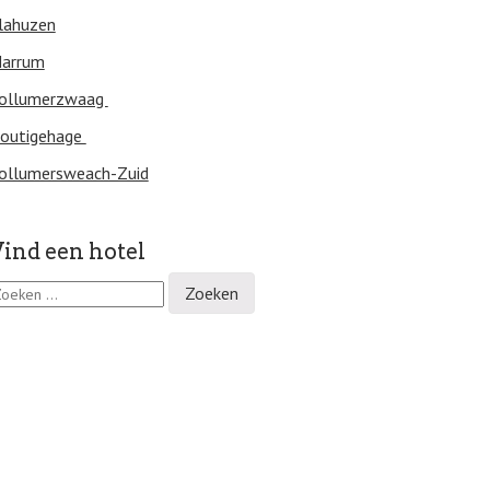
lahuzen
arrum
ollumerzwaag
outigehage
ollumersweach-Zuid
ind een hotel