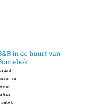
B&B in de buurt van
Bontebok
chraard
ostermeer
enkerk
arlingen
ijperkerk