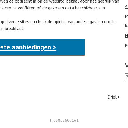
elweg de opdracht in op de website, betaal door het gebruik van
A
k om te verifiëren of de gekozen data beschikbaar zijn.
M
 op diverse sites en check de opinies van andere gasten om te
K
 en breakfast.
H
K
ste aanbiedingen >
V
Z
o
e
k
Driel
e
n
n
a
IT03808600161
a