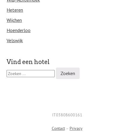
Heteren
Wijchen
Hoenderloo
Velswijk
Vind een hotel
Z
o
e
k
e
n
n
a
IT03808600161
a
r
Contact
–
Privacy
: