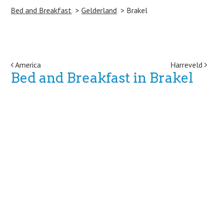
Bed and Breakfast
Gelderland
Brakel
Post navigation
America
Harreveld
Bed and Breakfast in Brakel