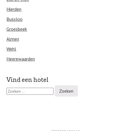
Hierden
Bussloo
Groesbeek
Almen
Wehl
Heerewaarden
Vind een hotel
Z
o
e
k
e
n
n