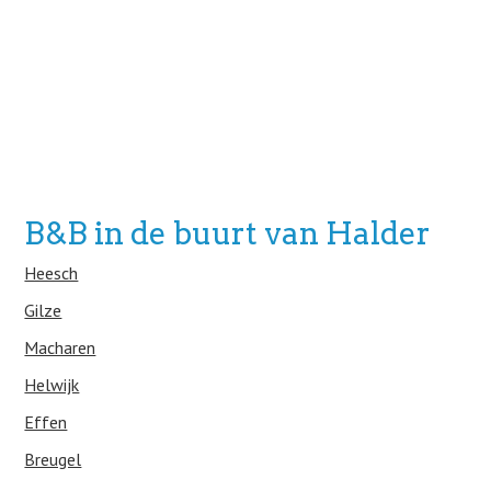
B&B in de buurt van Halder
Heesch
Gilze
Macharen
Helwijk
Effen
Breugel