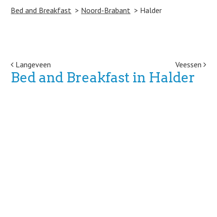
Bed and Breakfast
Noord-Brabant
Halder
Post navigation
Langeveen
Veessen
Bed and Breakfast in Halder