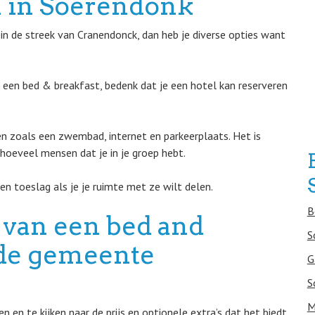
 in Soerendonk
in de streek van Cranendonck, dan heb je diverse opties want
n een bed & breakfast, bedenk dat je een hotel kan reserveren
en zoals een zwembad, internet en parkeerplaats. Het is
hoeveel mensen dat je in je groep hebt.
n toeslag als je je ruimte met ze wilt delen.
B
 van een bed and
S
n de gemeente
G
S
M
en te kijken naar de prijs en optionele extra’s dat het biedt.