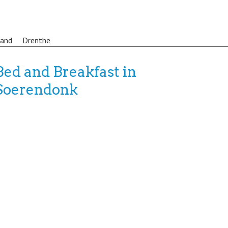
land
Drenthe
Bed and Breakfast in
Soerendonk