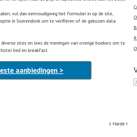
C
aken, vul dan eenvoudigweg het formulier in op de site,
O
eptie in Soerendonk om te verifiëren of de gekozen data
B
R
op diverse sites en lees de meningen van overige boekers om te
O
e hotel bed en breakfast.
este aanbiedingen >
V
Z
o
e
k
e
n
n
t Harde
a
a