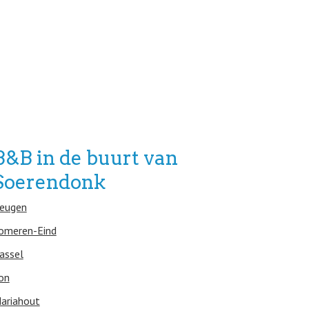
B&B in de buurt van
Soerendonk
eugen
omeren-Eind
assel
on
ariahout