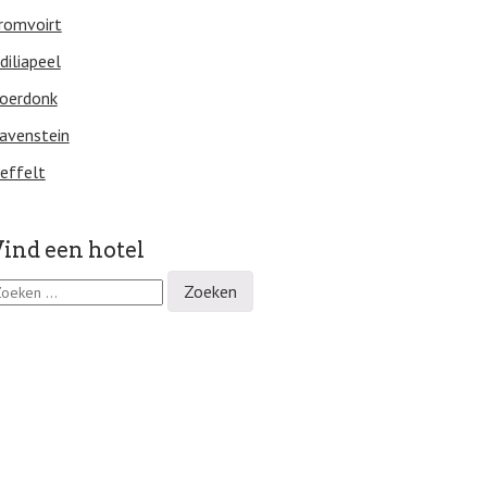
romvoirt
diliapeel
oerdonk
avenstein
effelt
ind een hotel