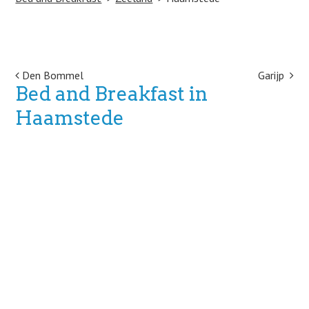
Post navigation
Den Bommel
Garijp
Bed and Breakfast in
Haamstede