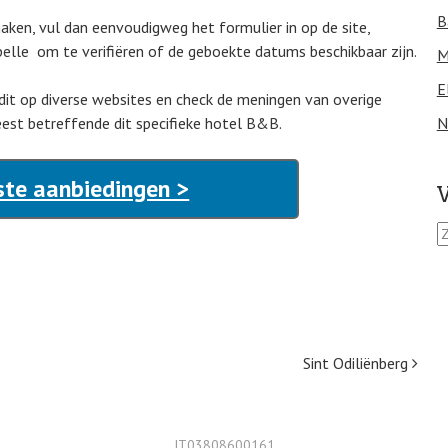
B
aken, vul dan eenvoudigweg het formulier in op de site,
elle om te verifiëren of de geboekte datums beschikbaar zijn.
M
E
 dit op diverse websites en check de meningen van overige
est betreffende dit specifieke hotel B&B.
N
ste aanbiedingen >
V
Z
o
e
k
e
n
n
Sint Odiliënberg
a
a
r
:
IT03808600161