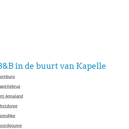
B&B in de buurt van Kapelle
omburg
apellebrug
int Annaland
estdorpe
Jzendijke
oordgouwe