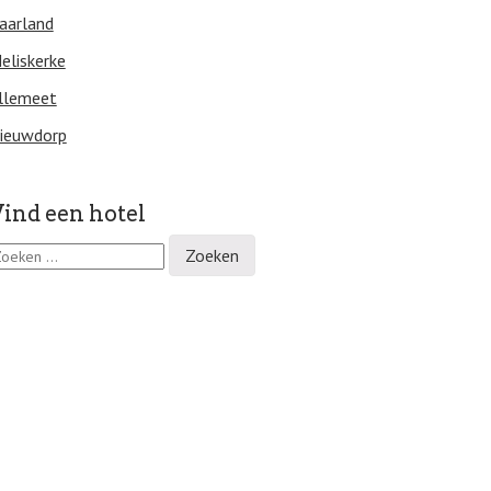
aarland
eliskerke
llemeet
ieuwdorp
ind een hotel