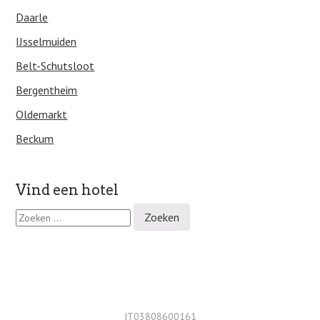
Daarle
IJsselmuiden
Belt-Schutsloot
Bergentheim
Oldemarkt
Beckum
Vind een hotel
Z
o
e
k
e
n
n
a
IT03808600161