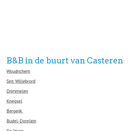
B&B in de buurt van Casteren
Woudrichem
Sint Willebrord
Drimmelen
Knegsel
Bergeijk
Budel-Dorplein
De Heen