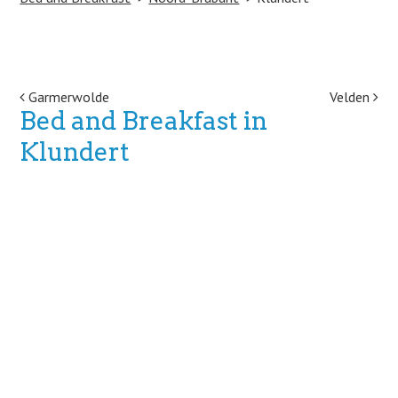
Post navigation
Garmerwolde
Velden
Bed and Breakfast in
Klundert