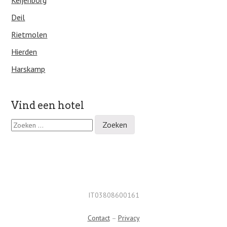
Keijenborg
Deil
Rietmolen
Hierden
Harskamp
Vind een hotel
Z
o
e
k
e
n
n
a
IT03808600161
a
r
Contact
–
Privacy
: