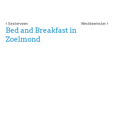
Post navigation
Eexterveen
Westbeemster
Bed and Breakfast in
Zoelmond