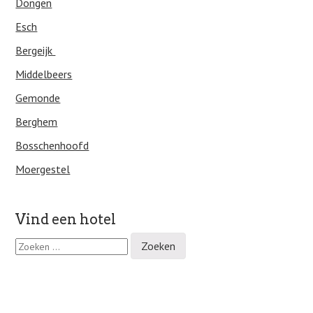
Dongen
Esch
Bergeijk
Middelbeers
Gemonde
Berghem
Bosschenhoofd
Moergestel
Vind een hotel
Z
o
e
k
e