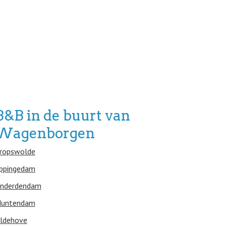
B&B in de buurt van
Wagenborgen
ropswolde
ppingedam
nderdendam
untendam
ldehove