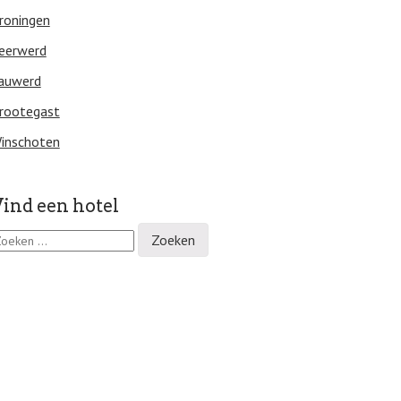
roningen
eerwerd
auwerd
rootegast
inschoten
ind een hotel