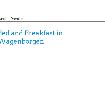
land
Drenthe
Bed and Breakfast in
Wagenborgen