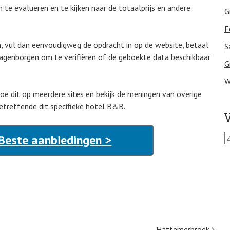
te evalueren en te kijken naar de totaalprijs en andere
G
F
n, vul dan eenvoudigweg de opdracht in op de website, betaal
S
agenborgen om te verifiëren of de geboekte data beschikbaar
G
W
Doe dit op meerdere sites en bekijk de meningen van overige
etreffende dit specifieke hotel B&B.
V
Z
Beste aanbiedingen >
o
e
k
e
n
n
a
a
Hattemerbroek