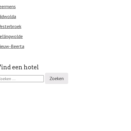
eermens
idwolda
esterbroek
ellingwolde
ieuw-Beerta
ind een hotel