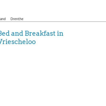
land
Drenthe
Bed and Breakfast in
Vriescheloo