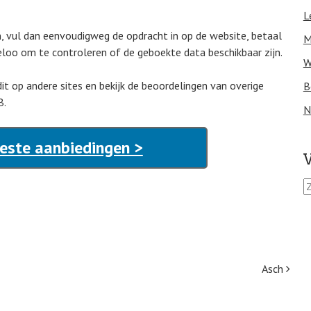
L
n, vul dan eenvoudigweg de opdracht in op de website, betaal
M
heloo om te controleren of de geboekte data beschikbaar zijn.
W
it op andere sites en bekijk de beoordelingen van overige
B
B.
N
Beste aanbiedingen >
V
Z
o
e
k
e
n
n
Asch
a
a