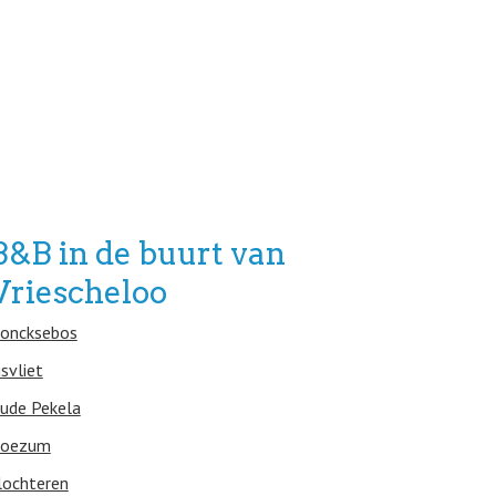
B&B in de buurt van
Vriescheloo
oncksebos
isvliet
ude Pekela
oezum
lochteren