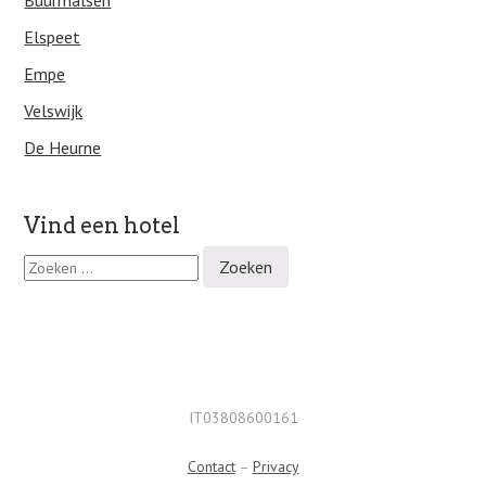
Buurmalsen
Elspeet
Empe
Velswijk
De Heurne
Vind een hotel
Z
o
e
k
e
n
n
a
IT03808600161
a
r
Contact
–
Privacy
: