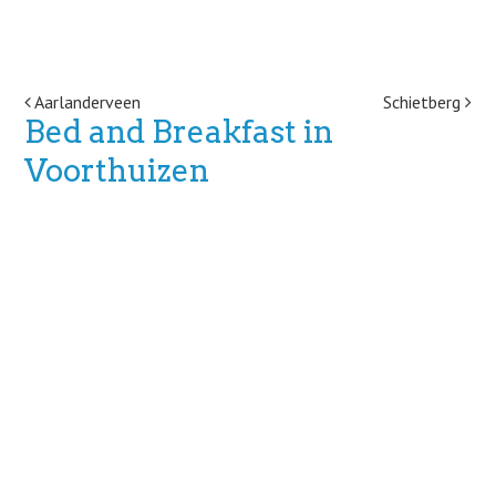
Post navigation
Aarlanderveen
Schietberg
Bed and Breakfast in
Voorthuizen