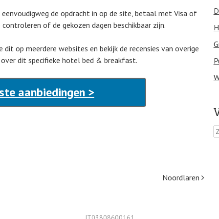
D
an eenvoudigweg de opdracht in op de site, betaal met Visa of
 controleren of de gekozen dagen beschikbaar zijn.
H
G
oe dit op meerdere websites en bekijk de recensies van overige
over dit specifieke hotel bed & breakfast.
P
W
este aanbiedingen >
V
Z
o
e
k
e
Noordlaren
n
n
a
a
IT03808600161