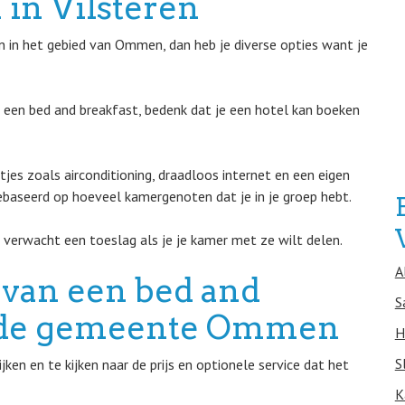
in Vilsteren
 in het gebied van Ommen, dan heb je diverse opties want je
in een bed and breakfast, bedenk dat je een hotel kan boeken
jes zoals airconditioning, draadloos internet en een eigen
ebaseerd op hoeveel kamergenoten dat je in je groep hebt.
 verwacht een toeslag als je je kamer met ze wilt delen.
A
 van een bed and
S
in de gemeente Ommen
H
S
en en te kijken naar de prijs en optionele service dat het
K