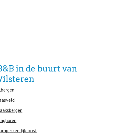
B&B in de buurt van
Vilsteren
lbergen
aasveld
aaksbergen
lagharen
amperzeedijk-oost