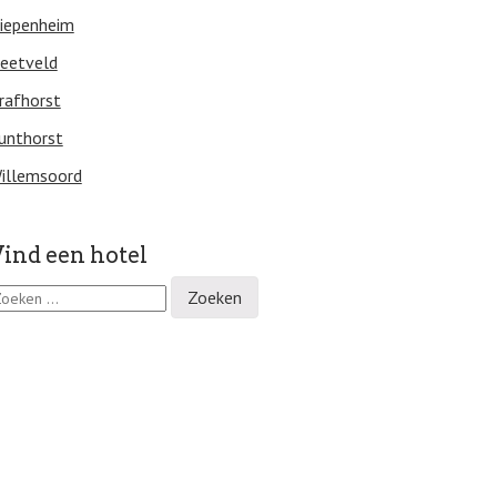
iepenheim
eetveld
rafhorst
unthorst
illemsoord
ind een hotel