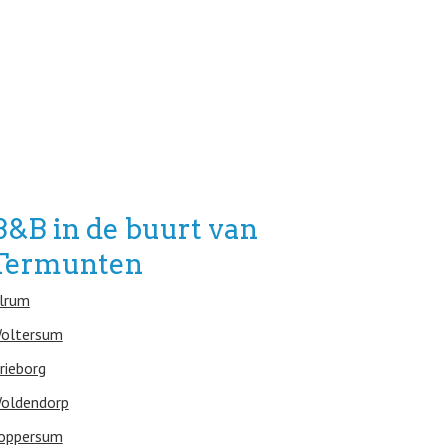
B&B in de buurt van
Termunten
lrum
oltersum
rieborg
oldendorp
oppersum