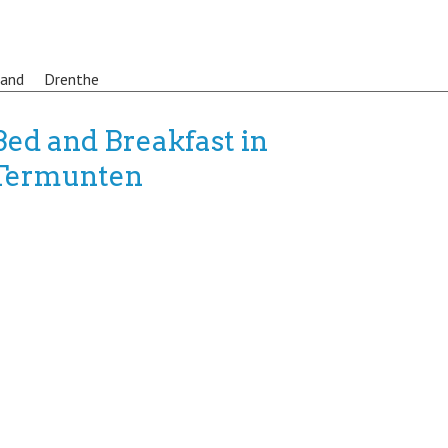
land
Drenthe
Bed and Breakfast in
Termunten