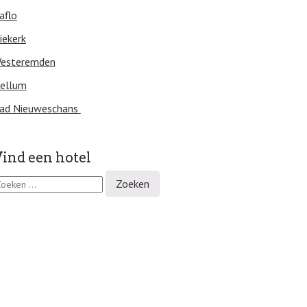
aflo
iekerk
esteremden
ellum
ad Nieuweschans
ind een hotel