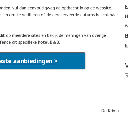
B
onden, vul dan eenvoudigweg de opdracht in op de website,
unten om te verifiëren of de gereserveerde datums beschikbaar
N
W
 dit op meerdere sites en bekijk de meningen van overige
H
fende dit specifieke hotel B&B.
B
este aanbiedingen >
V
Z
o
e
k
e
n
n
De Krim
a
a