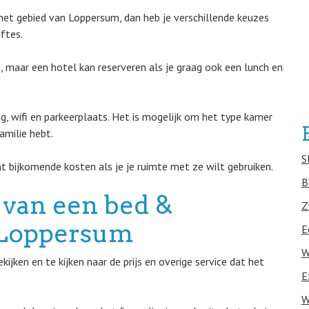
het gebied van Loppersum, dan heb je verschillende keuzes
ftes.
B, maar een hotel kan reserveren als je graag ook een lunch en
ng, wifi en parkeerplaats. Het is mogelijk om het type kamer
amilie hebt.
S
t bijkomende kosten als je je ruimte met ze wilt gebruiken.
B
 van een bed &
Z
n Loppersum
E
W
jken en te kijken naar de prijs en overige service dat het
E
W