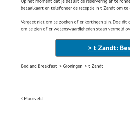
Op het moment dat je besluit de reservering af te ronden
betaalkaart en telefoneer de receptie in t Zandt om te 
Vergeet niet om te zoeken of er kortingen zijn. Doe dit
om te zien of er wetenswaardigheden staan vermeld over
> t Zandt: Be
Bed and Breakfast
Groningen
t Zandt
Post navigation
Moorveld