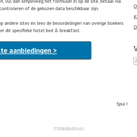
, vul dan simpelweg het formulier in op de site, betaal via
O
controleren of de gekozen data beschikbaar zijn.
K
 op andere sites en lees de beoordelingen van overige boekers
D
 dit specifieke hotel bed & breakfast.
V
ste aanbiedingen >
Z
o
e
k
e
n
n
a
Spui
a
r
:
IT03808600161