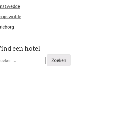
nstwedde
ropswolde
rieborg
ind een hotel