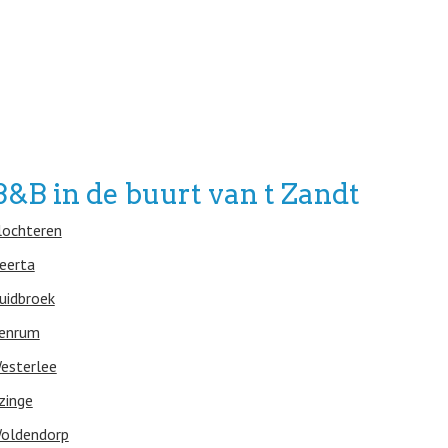
B&B in de buurt van t Zandt
lochteren
eerta
uidbroek
enrum
esterlee
zinge
oldendorp