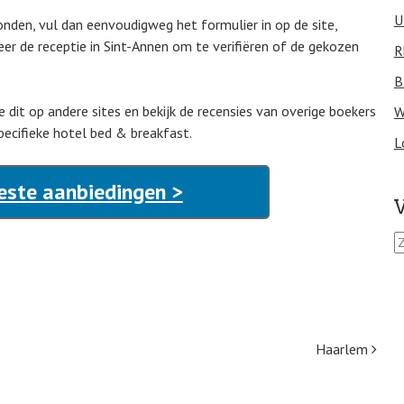
U
nden, vul dan eenvoudigweg het formulier in op de site,
eer de receptie in Sint-Annen om te verifiëren of de gekozen
R
B
oe dit op andere sites en bekijk de recensies van overige boekers
W
pecifieke hotel bed & breakfast.
L
este aanbiedingen >
V
Z
o
e
k
e
n
n
Haarlem
a
a