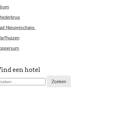
lrum
hederbrug
ad Nieuweschans
arfhuizen
oppersum
ind een hotel