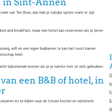
 in Sint-Annen
eek van Ten Boer, dan heb je talrijke opties want er zijn
ed and breakfast, maar een hotel kan reserveren als je liever
ioning, wifi en een eigen badkamer. Je kan het soort kamer
zelschap hebt.
cht bijkomende kosten als je je ruimte met ze wilt gebruiken.
D
van een B&B of hotel, in
S
er
F
E
lueren en te kijken naar de totale kosten en optionele
N