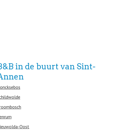
B&B in de buurt van Sint-
Annen
oncksebos
childwolde
roombosch
enrum
ieuwolda-Oost