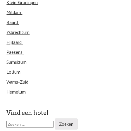
Klein-Groningen
Mildam
Baard
Ysbrechtum
Hijlaard
Paesens
Surhuizum
Lollum
Warns-Zuid
Hemelum
Vind een hotel
Z
o