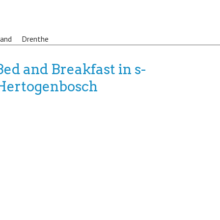
land
Drenthe
Bed and Breakfast in s-
Hertogenbosch