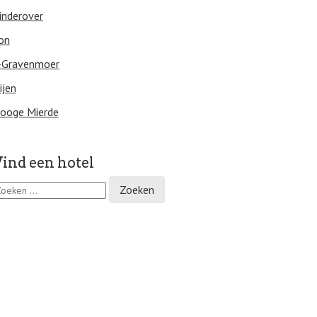
inderover
on
-Gravenmoer
ijen
ooge Mierde
ind een hotel