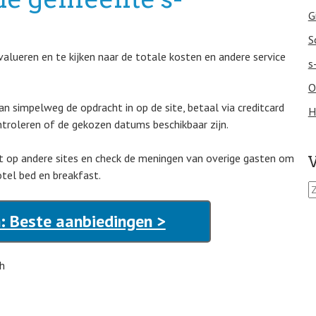
G
S
lueren en te kijken naar de totale kosten en andere service
s
O
an simpelweg de opdracht in op de site, betaal via creditcard
H
troleren of de gekozen datums beschikbaar zijn.
 dit op andere sites en check de meningen van overige gasten om
V
hotel bed en breakfast.
Z
o
e
: Beste aanbiedingen >
k
e
n
h
n
a
a