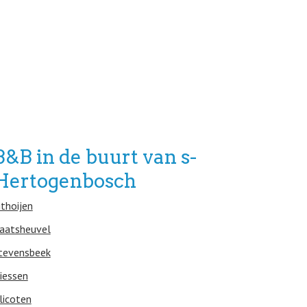
B&B in de buurt van s-
Hertogenbosch
ithoijen
aatsheuvel
tevensbeek
iessen
licoten