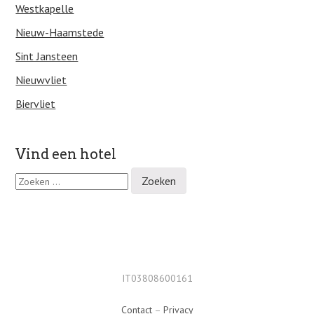
Westkapelle
Nieuw-Haamstede
Sint Jansteen
Nieuwvliet
Biervliet
Vind een hotel
Z
o
e
k
e
n
n
a
IT03808600161
a
r
Contact
–
Privacy