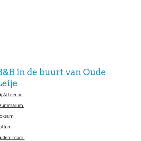
B&B in de buurt van Oude
Leije
ij Altoenae
zummarum
oksum
ollum
udemirdum