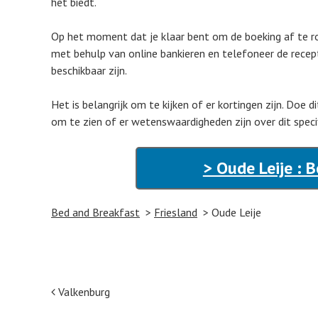
het biedt.
Op het moment dat je klaar bent om de boeking af te ro
met behulp van online bankieren en telefoneer de recept
beschikbaar zijn.
Het is belangrijk om te kijken of er kortingen zijn. Doe 
om te zien of er wetenswaardigheden zijn over dit spec
> Oude Leije : 
Bed and Breakfast
Friesland
Oude Leije
Post navigation
Valkenburg