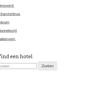
imswerd
charsterbrug
kkrum
unnekezijl
akkeveen
ind een hotel