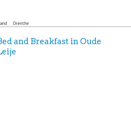
land
Drenthe
Bed and Breakfast in Oude
Leije