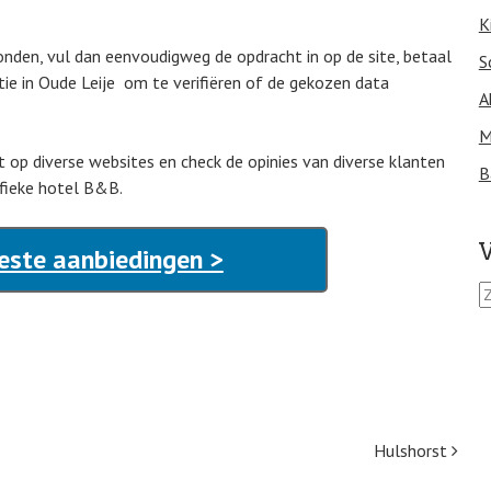
K
nden, vul dan eenvoudigweg de opdracht in op de site, betaal
S
ie in Oude Leije om te verifiëren of de gekozen data
A
M
dit op diverse websites en check de opinies van diverse klanten
B
ifieke hotel B&B.
V
Beste aanbiedingen >
Z
o
e
k
e
n
n
a
Hulshorst
a