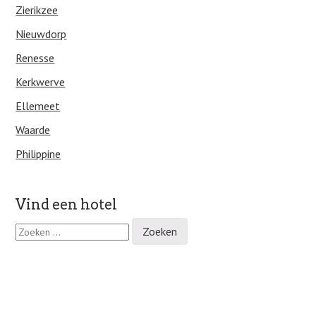
Zierikzee
Nieuwdorp
Renesse
Kerkwerve
Ellemeet
Waarde
Philippine
Vind een hotel
Z
o
e
k
e
n
n