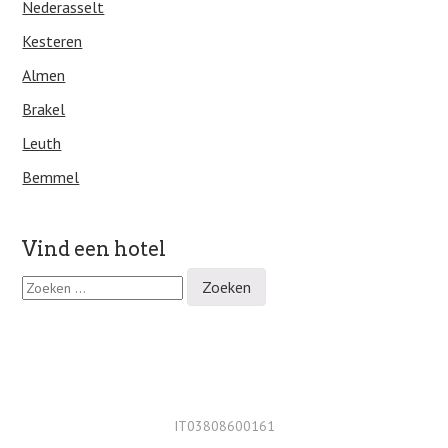
Nederasselt
Kesteren
Almen
Brakel
Leuth
Bemmel
Vind een hotel
Z
o
e
k
e
n
n
a
IT03808600161
a