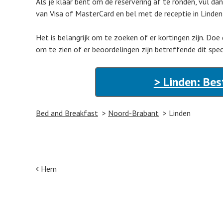
Als je klaar bent om de reservering af te ronden, vul d
van Visa of MasterCard en bel met de receptie in Linden
Het is belangrijk om te zoeken of er kortingen zijn. Doe
om te zien of er beoordelingen zijn betreffende dit spec
> Linden: Bes
Bed and Breakfast
Noord-Brabant
Linden
Post navigation
Hem