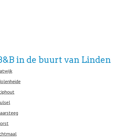
B&B in de buurt van Linden
atwijk
olenheide
tiphout
ulsel
aarsteeg
orst
chtmaal