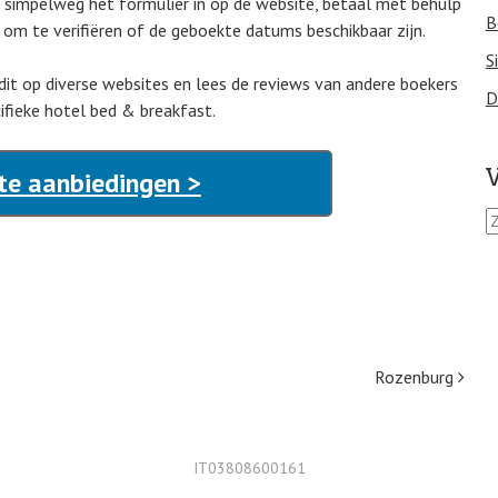
an simpelweg het formulier in op de website, betaal met behulp
B
 om te verifiëren of de geboekte datums beschikbaar zijn.
S
 dit op diverse websites en lees de reviews van andere boekers
D
ifieke hotel bed & breakfast.
V
te aanbiedingen >
Z
o
e
k
e
n
n
a
Rozenburg
a
r
:
IT03808600161