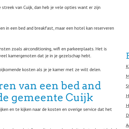
treek van Cuijk, dan heb je vele opties want er zijn
n in een bed and breakfast, maar een hotel kan reserveren
ten zoals airconditioning, wifi en parkeerplaats. Het is
veel kamergenoten dat je in je gezelschap hebt.
K
bijkomende kosten als je je kamer met ze wilt delen.
M
eren van een bed and
S
n de gemeente Cuijk
H
H
ken en te kijken naar de kosten en overige service dat het
D
A