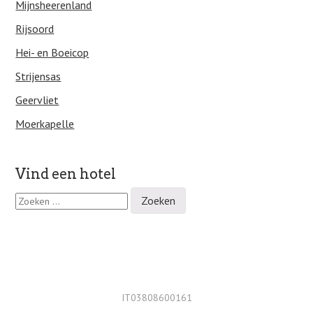
Mijnsheerenland
Rijsoord
Hei- en Boeicop
Strijensas
Geervliet
Moerkapelle
Vind een hotel
Z
o
e
k
e
n
n
a
IT03808600161
a