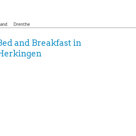
land
Drenthe
Bed and Breakfast in
Herkingen