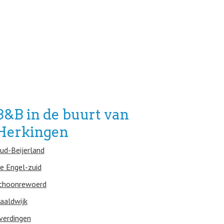
B&B in de buurt van
Herkingen
ud-Beijerland
e Engel-zuid
choonrewoerd
aaldwijk
verdingen