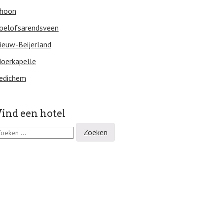
hoon
oelofsarendsveen
ieuw-Beijerland
oerkapelle
edichem
ind een hotel