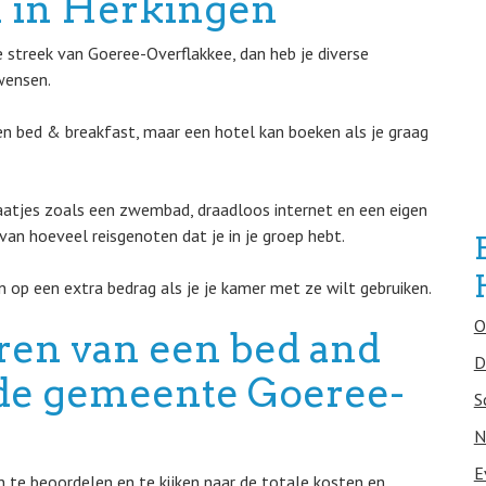
 in Herkingen
streek van Goeree-Overflakkee, dan heb je diverse
wensen.
een bed & breakfast, maar een hotel kan boeken als je graag
aatjes zoals een zwembad, draadloos internet en een eigen
van hoeveel reisgenoten dat je in je groep hebt.
 op een extra bedrag als je je kamer met ze wilt gebruiken.
O
eren van een bed and
D
n de gemeente Goeree-
S
N
E
 te beoordelen en te kijken naar de totale kosten en