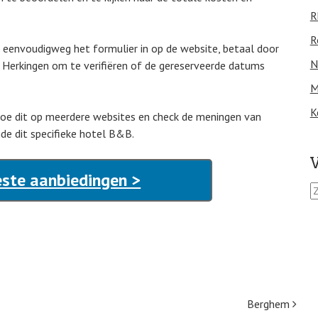
R
R
an eenvoudigweg het formulier in op de website, betaal door
N
n Herkingen om te verifiëren of de gereserveerde datums
M
K
 Doe dit op meerdere websites en check de meningen van
nde dit specifieke hotel B&B.
V
este aanbiedingen >
Z
o
e
k
e
n
n
a
Berghem
a