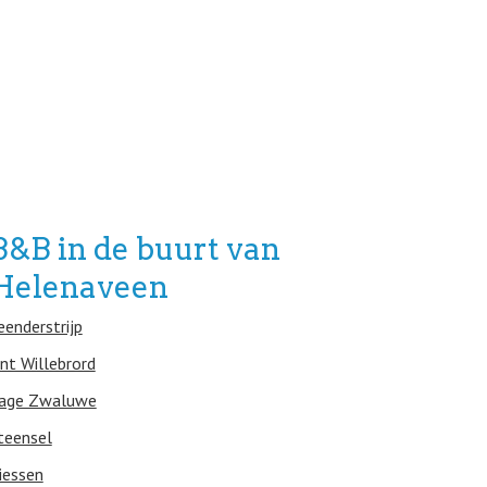
B&B in de buurt van
Helenaveen
eenderstrijp
int Willebrord
age Zwaluwe
teensel
iessen