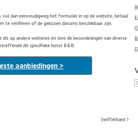
W
, vul dan eenvoudigweg het formulier in op de website, betaal
E
om te verifiëren of de gekozen datums beschikbaar zijn.
O
Doe dit op andere websites en lees de beoordelingen van diverse
B
etreffende dit specifieke hotel B&B.
D
este aanbiedingen >
V
Z
o
e
k
e
n
n
Swifterbant
a
a