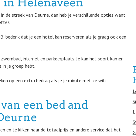
 in Helenaveen
in de streek van Deurne, dan heb je verschillende opties want
eftes.
&B, bedenk dat je een hotel kan reserveren als je graag ook een
 zwembad, internet en parkeerplaats. Je kan het soort kamer
 in je groep hebt.
eken op een extra bedrag als je je ruimte met ze wilt
L
 van een bed and
S
L
n Deurne
S
 en te kijken naar de totaalprijs en andere service dat het
G