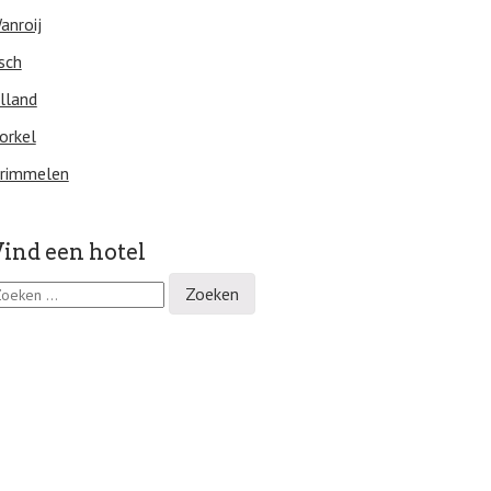
anroij
sch
lland
orkel
rimmelen
ind een hotel