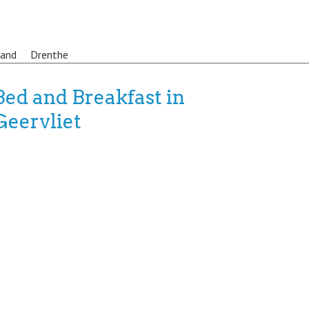
land
Drenthe
Bed and Breakfast in
Geervliet