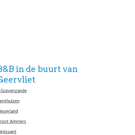
B&B in de buurt van
Geervliet
-Gravenzande
enthuizen
ieuwland
root Ammers
elissant