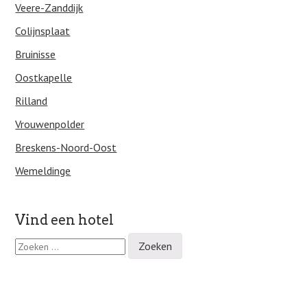
Veere-Zanddijk
Colijnsplaat
Bruinisse
Oostkapelle
Rilland
Vrouwenpolder
Breskens-Noord-Oost
Wemeldinge
Vind een hotel
Z
o
e
k
e