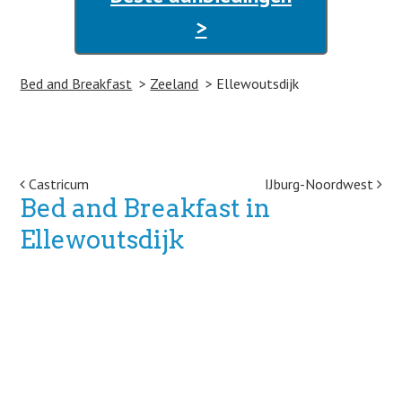
>
Bed and Breakfast
Zeeland
Ellewoutsdijk
Post navigation
Castricum
IJburg-Noordwest
Bed and Breakfast in
Ellewoutsdijk