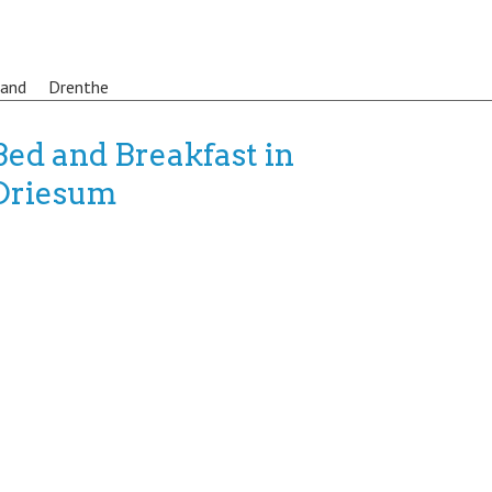
land
Drenthe
Bed and Breakfast in
Driesum