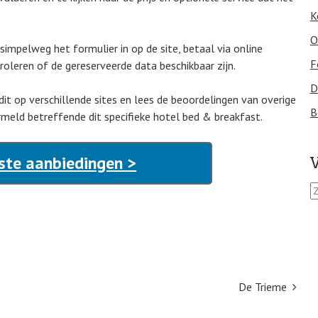
K
O
n simpelweg het formulier in op de site, betaal via online
F
oleren of de gereserveerde data beschikbaar zijn.
D
 dit op verschillende sites en lees de beoordelingen van overige
B
meld betreffende dit specifieke hotel bed & breakfast.
ste aanbiedingen >
V
Z
o
e
k
e
n
n
De Trieme
a
a