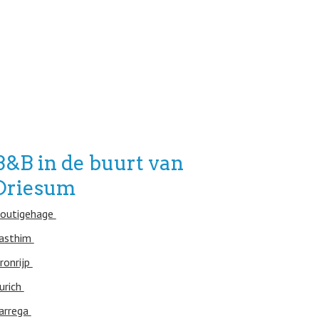
B&B in de buurt van
Driesum
outigehage
asthim
ronrijp
urich
arrega