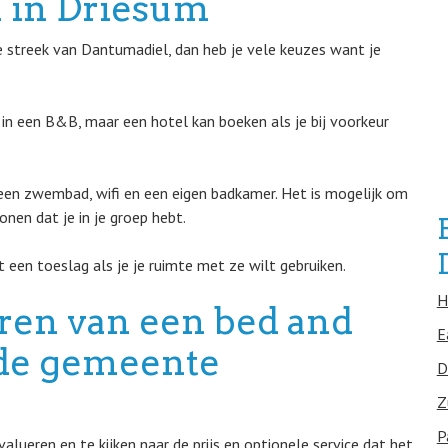
n in Driesum
 streek van Dantumadiel, dan heb je vele keuzes want je
 in een B&B, maar een hotel kan boeken als je bij voorkeur
 een zwembad, wifi en een eigen badkamer. Het is mogelijk om
nen dat je in je groep hebt.
 een toeslag als je je ruimte met ze wilt gebruiken.
H
eren van een bed and
E
n de gemeente
D
Z
P
lueren en te kijken naar de prijs en optionele service dat het