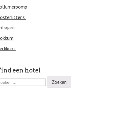
ollumerpomp
osterlittens
olsgare
okkum
erlikum
ind een hotel