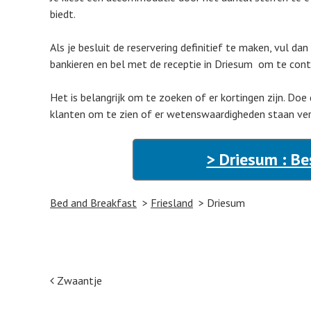
biedt.
Als je besluit de reservering definitief te maken, vul da
bankieren en bel met de receptie in Driesum om te contr
Het is belangrijk om te zoeken of er kortingen zijn. Doe
klanten om te zien of er wetenswaardigheden staan ver
> Driesum : Be
Bed and Breakfast
Friesland
Driesum
Post navigation
Zwaantje