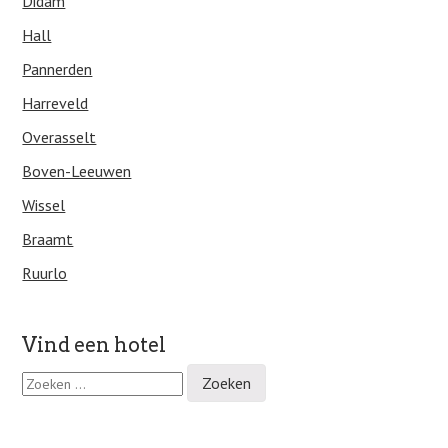
Didam
Hall
Pannerden
Harreveld
Overasselt
Boven-Leeuwen
Wissel
Braamt
Ruurlo
Vind een hotel
Z
o
e
k