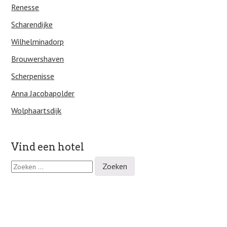
Renesse
Scharendijke
Wilhelminadorp
Brouwershaven
Scherpenisse
Anna Jacobapolder
Wolphaartsdijk
Vind een hotel
Z
o
e
k
e
n
n