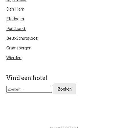
Den Ham
Fleringen
Punthorst
Belt-Schutsloot
Gramsbergen
Wierden
Vind een hotel
Z
o
e
k
e
n
n