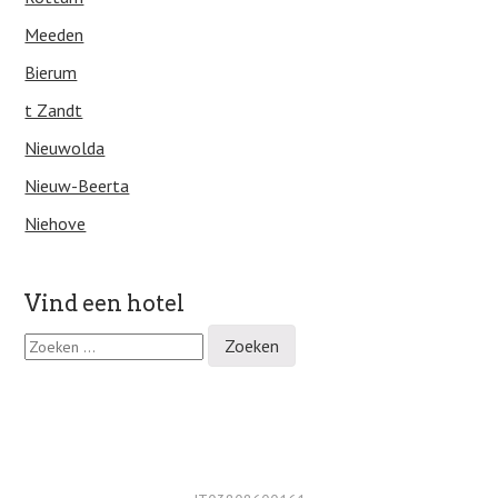
Meeden
Bierum
t Zandt
Nieuwolda
Nieuw-Beerta
Niehove
Vind een hotel
Z
o
e
k
e
n
n