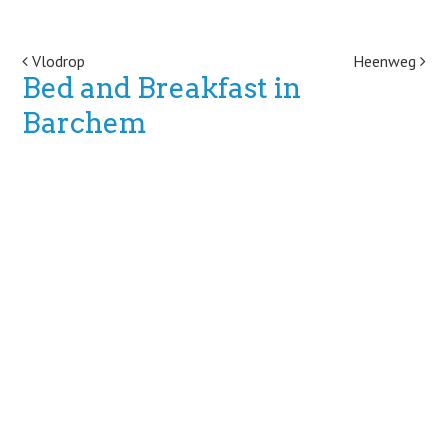
Post navigation
Vlodrop
Heenweg
Bed and Breakfast in
Barchem