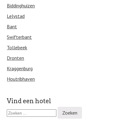
Biddinghuizen
Lelystad
Bant
Swifterbant
Tollebeek
Dronten
Kraggenburg
Houtribhaven
Vind een hotel
Z
o
e
k
e